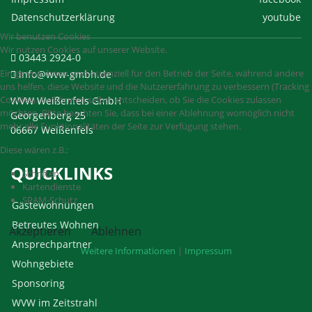
Datenschutzerklärung
youtube
Wir benutzen Cookies
Wir nutzen Cookies auf unserer Website.
03443 2924-0
Einige von ihnen sind essenziell für den Betrieb der Seite, während andere
info@wvw-gmbh.de
uns helfen, diese Website und die Nutzererfahrung zu verbessern (Tracking
Cookies). Sie können selbst entscheiden, ob Sie die Cookies zulassen
WVW Weißenfels GmbH
möchten. Bitte beachten Sie, dass bei einer Ablehnung womöglich nicht
Georgenberg 25
mehr alle Funktionalitäten der Seite zur Verfügung stehen.
06667 Weißenfels
Diese wären z.B.:
QUICKLINKS
Schriften
Kartendienste
SPAM-Schutz
Gästewohnungen
Betreutes Wohnen
Akzeptieren
Ablehnen
Ansprechpartner
Weitere Informationen
|
Impressum
Wohngebiete
Sponsoring
WVW im Zeitstrahl