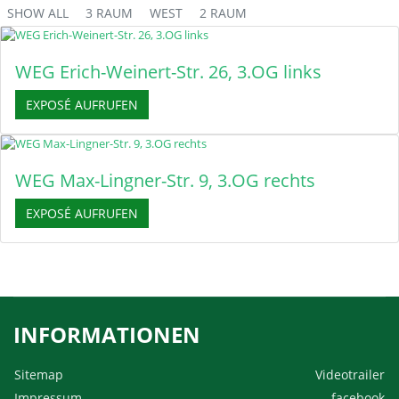
SHOW ALL
3 RAUM
WEST
2 RAUM
WEG Erich-Weinert-Str. 26, 3.OG links
EXPOSÉ AUFRUFEN
WEG Max-Lingner-Str. 9, 3.OG rechts
EXPOSÉ AUFRUFEN
INFORMATIONEN
Sitemap
Videotrailer
Impressum
facebook