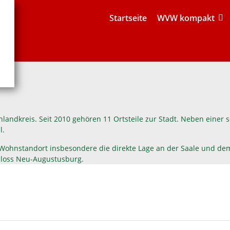
Startseite
WVW kompakt
enlandkreis. Seit 2010 gehören 11 Ortsteile zur Stadt. Neben eine
l.
ohnstandort insbesondere die direkte Lage an der Saale und dem N
hloss Neu-Augustusburg.