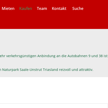
Mieten
Kaufen
Team
Kontakt
Suche
r sehr verkehrsgünstigen Anbindung an die Autobahnen 9 und 38 ist
aturpark Saale-Unstrut Triasland reizvoll und attraktiv.