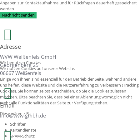
Angaben zur Kontaktaufnahme und für Rückfragen dauerhaft gespeichert
werden.
Nachricht senden
Adresse
WVW Weißenfels GmbH
Wir benutzen Cookies
Georgenberg 25
Wir nutzen Cookies auf unserer Website.
06667 Weißenfels
Einige von ihnen sind essenziell für den Betrieb der Seite, während andere
uns helfen, diese Website und die Nutzererfahrung zu verbessern (Tracking
Cookies). Sie können selbst entscheiden, ob Sie die Cookies zulassen
möchten. Bitte beachten Sie, dass bei einer Ablehnung womöglich nicht
mehr alle Funktionalitäten der Seite zur Verfügung stehen.
Email
Diese wären z.B.:
info@wvw-gmbh.de
Schriften
Kartendienste
SPAM-Schutz