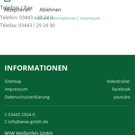
Telefon / Fax
Akzeptieren
Ablehnen
Telefon: 03443 / 29 24 0
Weitere Informationen
|
Impressum
Telefax: 03443 / 29 24 90
INFORMATIONEN
Sitemap
Videotrailer
Impressum
facebook
Datenschutzerklärung
youtube
03443 2924-0
info@wvw-gmbh.de
WVW Weißenfels GmbH