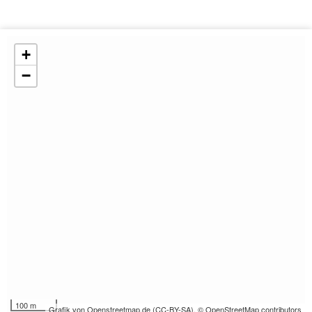
+
−
100 m
Grafik von
Openstreetmap.de
(
CC-BY-SA
),
© OpenStreetMap contributors