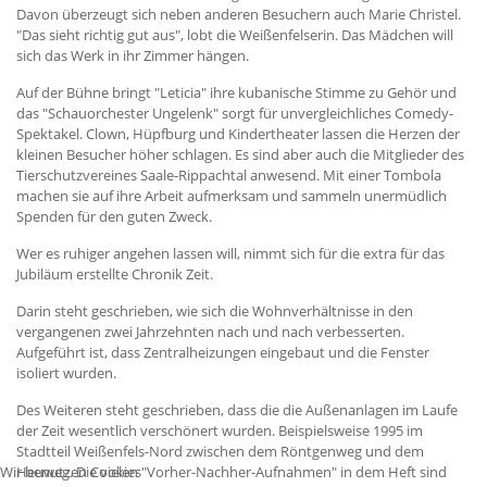
Davon überzeugt sich neben anderen Besuchern auch Marie Christel.
"Das sieht richtig gut aus", lobt die Weißenfelserin. Das Mädchen will
sich das Werk in ihr Zimmer hängen.
Auf der Bühne bringt "Leticia" ihre kubanische Stimme zu Gehör und
das "Schauorchester Ungelenk" sorgt für unvergleichliches Comedy-
Spektakel. Clown, Hüpfburg und Kindertheater lassen die Herzen der
kleinen Besucher höher schlagen. Es sind aber auch die Mitglieder des
Tierschutzvereines Saale-Rippachtal anwesend. Mit einer Tombola
machen sie auf ihre Arbeit aufmerksam und sammeln unermüdlich
Spenden für den guten Zweck.
Wer es ruhiger angehen lassen will, nimmt sich für die extra für das
Jubiläum erstellte Chronik Zeit.
Darin steht geschrieben, wie sich die Wohnverhältnisse in den
vergangenen zwei Jahrzehnten nach und nach verbesserten.
Aufgeführt ist, dass Zentralheizungen eingebaut und die Fenster
isoliert wurden.
Des Weiteren steht geschrieben, dass die die Außenanlagen im Laufe
der Zeit wesentlich verschönert wurden. Beispielsweise 1995 im
Stadtteil Weißenfels-Nord zwischen dem Röntgenweg und dem
Wir benutzen Cookies
Heuweg. Die vielen "Vorher-Nachher-Aufnahmen" in dem Heft sind