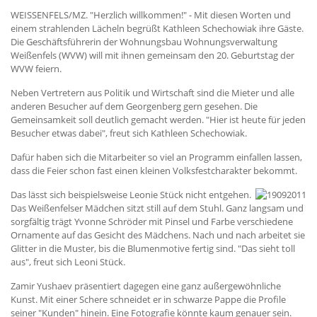
WEISSENFELS/MZ. "Herzlich willkommen!" - Mit diesen Worten und
einem strahlenden Lächeln begrüßt Kathleen Schechowiak ihre Gäste.
Die Geschäftsführerin der Wohnungsbau Wohnungsverwaltung
Weißenfels (WVW) will mit ihnen gemeinsam den 20. Geburtstag der
WVW feiern.
Neben Vertretern aus Politik und Wirtschaft sind die Mieter und alle
anderen Besucher auf dem Georgenberg gern gesehen. Die
Gemeinsamkeit soll deutlich gemacht werden. "Hier ist heute für jeden
Besucher etwas dabei", freut sich Kathleen Schechowiak.
Dafür haben sich die Mitarbeiter so viel an Programm einfallen lassen,
dass die Feier schon fast einen kleinen Volksfestcharakter bekommt.
Das lässt sich beispielsweise Leonie Stück nicht entgehen.
Das Weißenfelser Mädchen sitzt still auf dem Stuhl. Ganz langsam und
sorgfältig trägt Yvonne Schröder mit Pinsel und Farbe verschiedene
Ornamente auf das Gesicht des Mädchens. Nach und nach arbeitet sie
Glitter in die Muster, bis die Blumenmotive fertig sind. "Das sieht toll
aus", freut sich Leoni Stück.
Zamir Yushaev präsentiert dagegen eine ganz außergewöhnliche
Kunst. Mit einer Schere schneidet er in schwarze Pappe die Profile
seiner "Kunden" hinein. Eine Fotografie könnte kaum genauer sein.