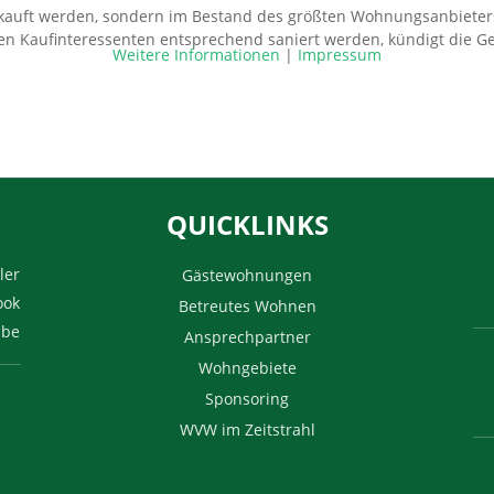
kauft werden, sondern im Bestand des größten Wohnungsanbieters 
en Kaufinteressenten entsprechend saniert werden, kündigt die Ge
Weitere Informationen
|
Impressum
QUICKLINKS
ler
Gästewohnungen
ook
Betreutes Wohnen
ube
Ansprechpartner
Wohngebiete
Sponsoring
WVW im Zeitstrahl