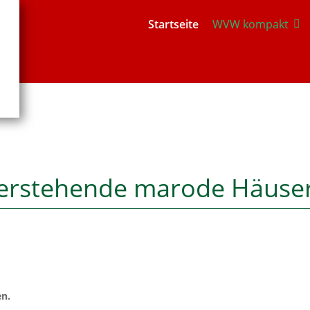
Startseite
WVW kompakt
eerstehende marode Häuse
en.