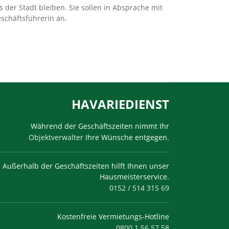
der Stadt bleiben. Sie sollen in Absprache mit
schäftsführerin an.
HAVARIEDIENST
Während der Geschäftszeiten nimmt Ihr
Objektverwalter
Ihre Wünsche entgegen.
Außerhalb der Geschäftszeiten hilft Ihnen unser
Hausmeisterservice.
0152 / 514 315 69
Kostenfreie Vermietungs-Hotline
0800 1 56 57 58