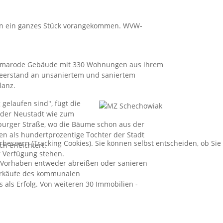
n ein ganzes Stück vorangekommen. WVW-
de marode Gebäude mit 330 Wohnungen aus ihrem
 Leerstand an unsaniertem und saniertem
lanz.
 gelaufen sind", fügt die
 der Neustadt wie zum
burger Straße, wo die Bäume schon aus der
n als hundertprozentige Tochter der Stadt
bessern (Tracking Cookies). Sie können selbst entscheiden, ob Sie
h erleichtert.
r Verfügung stehen.
ch Vorhaben entweder abreißen oder sanieren
verkäufe des kommunalen
als Erfolg. Von weiteren 30 Immobilien -