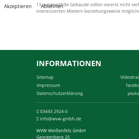
13 ausgewählte Gebäude sollen vorerst nicht ver
Akzeptieren
Ablehnen
interessierten Mietern beziehungsweise möglich
INFORMATIONEN
Sitemap
Videotrai
Impressum
faceb
Datenschutzerklärung
yout
03443 2924-0
info@wvw-gmbh.de
WVW Weißenfels GmbH
Georgenberg 25