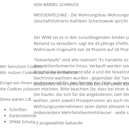
VON BÄRBEL SCHMUCK
WEISSENFELS/MZ - Die Wohnungsbau Wohnungsve
Geschäftsführerin Kathleen Schechowiak spricht
Der WVW sei es in den zurückliegenden beiden 
Bestand zu veräußern, sagt die 43-jährige Chef
Wohnraum insgesamt von 34 Prozent auf 26 Proze
"Notverkäufe" sind alle realisiert "Es handelte s
Immobilienfachwirtin hinzu. Verkauft worden se
Wir benutzen Cookies
Beispiel die Katharinenstraße 4 und die Novali
Wir nutzen Cookies auf unserer Website.
Dachrinne wachsen würden - gegenüber der Tank
Einige von ihnen sind essenziell für den Betrieb der Seite, währe
Weißenfels nicht selbst 80 000 Euro für einen Ab
die Cookies zulassen möchten. Bitte beachten Sie, dass bei einer 
Die Käufer, die sich für die angebotenen, vom Ve
Diese wären z.B.:
wollten, seien sowohl Privatpersonen als auch 
Wohnungsunternehmens seien damit allesamt reali
Schriften
insbesondere Mehrfamilienmietshäuser - wolle 
Kartendienste
SPAM-Schutz
13 ausgewählte Gebäude