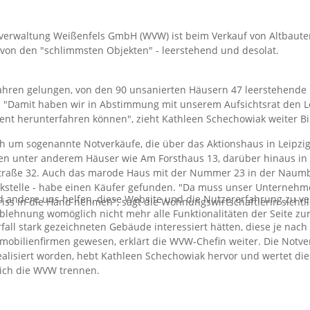
rwaltung Weißenfels GmbH (WVW) ist beim Verkauf von Altbaute
 von den "schlimmsten Objekten" - leerstehend und desolat.
Jahren gelungen, von den 90 unsanierten Häusern 47 leerstehen
in. "Damit haben wir in Abstimmung mit unserem Aufsichtsrat den
nt herunterfahren können", zieht Kathleen Schechowiak weiter Bi
ich um sogenannte Notverkäufe, die über das Aktionshaus in Leipzig
ien unter anderem Häuser wie Am Forsthaus 13, darüber hinaus in
sstraße 32. Auch das marode Haus mit der Nummer 23 in der Naum
stelle - habe einen Käufer gefunden. "Da muss unser Unternehme
nd andere uns helfen, diese Website und die Nutzererfahrung zu ver
riss in die Hand nehmen", sagt die Wohnungswirtschaftlerin sichtlic
Ablehnung womöglich nicht mehr alle Funktionalitäten der Seite zu
rfall stark gezeichneten Gebäude interessiert hätten, diese je na
Immobilienfirmen gewesen, erklärt die WVW-Chefin weiter. Die Not
siert worden, hebt Kathleen Schechowiak hervor und wertet dies 
sich die WVW trennen.