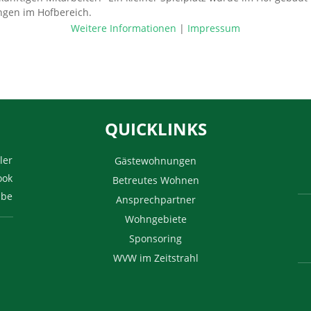
ungen im Hofbereich.
Weitere Informationen
|
Impressum
QUICKLINKS
ler
Gästewohnungen
ook
Betreutes Wohnen
ube
Ansprechpartner
Wohngebiete
Sponsoring
WVW im Zeitstrahl