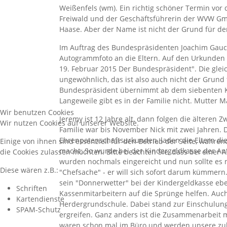
Weißenfels (wm). Ein richtig schöner Termin vo
Freiwald und der Geschäftsführerin der WVW Gmb
Haase. Aber der Name ist nicht der Grund für d
Im Auftrag des Bundespräsidenten Joachim Gauck
Autogrammfoto an die Eltern. Auf den Urkunden 
19. Februar 2015 Der Bundespräsident". Die glei
ungewöhnlich, das ist also auch nicht der Grund
Bundespräsident übernimmt ab dem siebenten Ki
Langeweile gibt es in der Familie nicht. Mutter 
Wir benutzen Cookies
Jeremy ist 12 Jahre alt, dann folgen die älteren Z
Wir nutzen Cookies auf unserer Website.
Familie war bis November Nick mit zwei Jahren. D
Ehrenpatenschaftsurkunden, laden die Eltern die
Einige von ihnen sind essenziell für den Betrieb der Seite, währe
macht. So wurde bei der Kindergeldkasse der Ant
die Cookies zulassen möchten. Bitte beachten Sie, dass bei einer 
wurden nochmals eingereicht und nun sollte es 
Diese wären z.B.:
"Chefsache" - er will sich sofort darum kümmer
sein "Donnerwetter" bei der Kindergeldkasse eben
Schriften
Kassenmitarbeitern auf die Sprünge helfen. Auch
Kartendienste
Herdergrundschule. Dabei stand zur Einschulung d
SPAM-Schutz
ergreifen. Ganz anders ist die Zusammenarbeit m
waren schon mal im Büro und werden unsere zukü