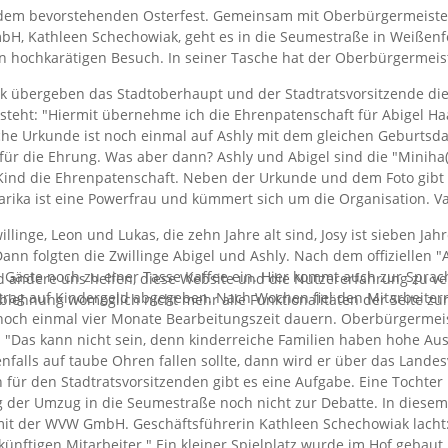
r dem bevorstehenden Osterfest. Gemeinsam mit Oberbürgermeister
H, Kathleen Schechowiak, geht es in die Seumestraße in Weißenfel
en hochkarätigen Besuch. In seiner Tasche hat der Oberbürgermeis
 übergeben das Stadtoberhaupt und der Stadtratsvorsitzende die
steht: "Hiermit übernehme ich die Ehrenpatenschaft für Abigel Ha
che Urkunde ist noch einmal auf Ashly mit dem gleichen Geburtsdat
 für die Ehrung. Was aber dann? Ashly und Abigel sind die "Mini
nd die Ehrenpatenschaft. Neben der Urkunde und dem Foto gibt e
Marika ist eine Powerfrau und kümmert sich um die Organisation. V
willinge, Leon und Lukas, die zehn Jahre alt sind, Josy ist sieben Ja
ann folgten die Zwillinge Abigel und Ashly. Nach dem offiziellen 
 Gäste noch zu einer Tasse Kaffee ein. Hier kommt auch zur Sprach
nd andere uns helfen, diese Website und die Nutzererfahrung zu ver
rag auf Kindergeld abgegeben. Nach Wochen fiel den Mitarbeitern 
Ablehnung womöglich nicht mehr alle Funktionalitäten der Seite zu
noch einmal vier Monate Bearbeitungszeit dauern. Oberbürgermeis
n. "Das kann nicht sein, denn kinderreiche Familien haben hohe 
falls auf taube Ohren fallen sollte, dann wird er über das Landes
 für den Stadtratsvorsitzenden gibt es eine Aufgabe. Eine Tochte
er Umzug in die Seumestraße noch nicht zur Debatte. In diesem Fal
it der WVW GmbH. Geschäftsführerin Kathleen Schechowiak lacht: "
nftigen Mitarbeiter." Ein kleiner Spielplatz wurde im Hof gebaut