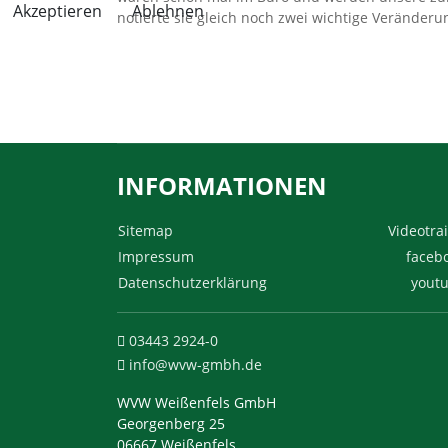
Akzeptieren
Ablehnen
notierte sie gleich noch zwei wichtige Veränder
INFORMATIONEN
Sitemap
Videotrai
Impressum
faceb
Datenschutzerklärung
yout
03443 2924-0
info@wvw-gmbh.de
WVW Weißenfels GmbH
Georgenberg 25
06667 Weißenfels