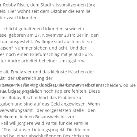
 Robby Risch, dem Stadtratsvorsitzenden Jörg
s. Hier wohnt seit dem Oktober die Familie
ter zwei Urkunden.
 schlicht gehaltenen Urkunden sowie ein
ase; geboren am 27. Novemver 2014; Berlin, den
um ausgestellt. Zwillinge sind auch nicht so
ha(a)sen" Nummer sieben und acht. Und der
s noch einen Briefumschlag mit je 500 Euro.
ater André arbeitet bei einer Umzugsfirma.
hre alt, Emely vier und das kleinste Häschen der
"Akt" der Überreichung der
e, was der Familie den Tag nicht gerade leichter
bessern (Tracking Cookies). Sie können selbst entscheiden, ob Sie
auf, dass angeblich noch Papiere fehlten. Diese
r Verfügung stehen.
ter Robby Risch erklärt das Problem zur
Ausgaben und sind auf das Geld angewiesen. Wenn
verwaltungsamt - der vorgesetzten Stelle - den
r bekommt keinen Busausweis bis zur
l will Jörg Freiwald Partei für die Familie
Das ist unser Lieblingsprojekt. Die Kleinen
 und bei einer abschließenden Besichtigung