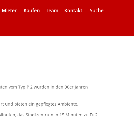
Mieten
Kaufen
Team
Kontakt
Suche
ten vom Typ P 2 wurden in den 90er Jahren
t und bieten ein gepflegtes Ambiente.
 Minuten, das Stadtzentrum in 15 Minuten zu Fuß