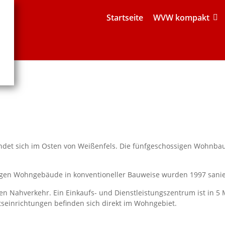
Startseite
WVW kompakt
ndet sich im Osten von Weißenfels. Die fünfgeschossigen Wohnbau
sigen Wohngebäude in konventioneller Bauweise wurden 1997 sanier
n Nahverkehr. Ein Einkaufs- und Dienstleistungszentrum ist in 5
seinrichtungen befinden sich direkt im Wohngebiet.