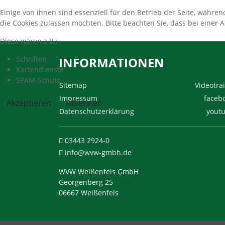
Einige von ihnen sind essenziell für den Betrieb der Seite, währe
die Cookies zulassen möchten. Bitte beachten Sie, dass bei einer 
Diese wären z.B.:
Schriften
INFORMATIONEN
Kartendienste
SPAM-Schutz
Sitemap
Videotrai
Impressum
faceb
Akzeptieren
Ablehnen
Datenschutzerklärung
yout
03443 2924-0
info@wvw-gmbh.de
WVW Weißenfels GmbH
Georgenberg 25
06667 Weißenfels