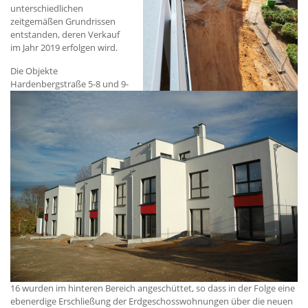
unterschiedlichen
zeitgemäßen Grundrissen
entstanden, deren Verkauf
im Jahr 2019 erfolgen wird.
Die Objekte
Hardenbergstraße 5-8 und 9-
16 wurden im hinteren Bereich angeschüttet, so dass in der Folge eine
ebenerdige Erschließung der Erdgeschosswohnungen über die neuen