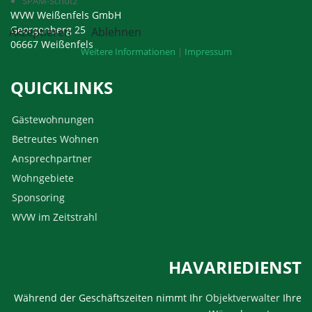
SPAM-Schutz
WVW Weißenfels GmbH
Georgenberg 25
Akzeptieren
Ablehnen
06667 Weißenfels
Weitere Informationen
|
Impressum
QUICKLINKS
Gästewohnungen
Betreutes Wohnen
Ansprechpartner
Wohngebiete
Sponsoring
WVW im Zeitstrahl
HAVARIEDIENST
Während der Geschäftszeiten nimmt Ihr
Objektverwalter
Ihre