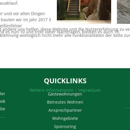
auablauf.
r und vor allen Dingen
bauten wir im Jahr 2017 3
eißenfelser
nd andere uns helfen, diese Website und die Nutzererfahrung zu ver
 es nun 10 und trotz vieler Nachfragen, bleiben es auch 10.
Ablehnung womöglich nicht mehr alle Funktionalitäten der Seite zu
QUICKLINKS
Weitere Informationen
|
Impressum
ler
Gästewohnungen
ook
Betreutes Wohnen
ube
Ansprechpartner
Wohngebiete
Sponsoring