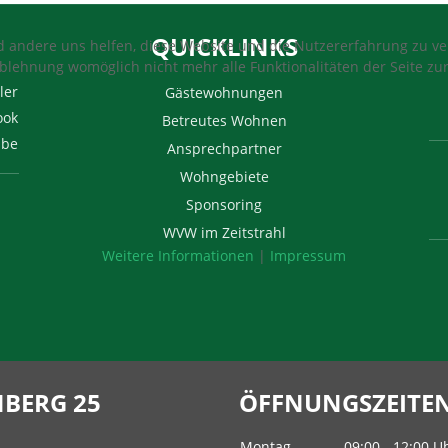
QUICKLINKS
nd andere uns helfen, diese Website und die Nutzererfahrung zu ver
Ablehnung womöglich nicht mehr alle Funktionalitäten der Seite zu
ler
Gästewohnungen
ook
Betreutes Wohnen
ube
Ansprechpartner
Wohngebiete
Sponsoring
WVW im Zeitstrahl
Weitere Informationen
|
Impressum
BERG 25
ÖFFNUNGSZEITEN 
Montag
09:00 - 12:00 U