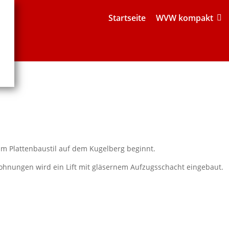
Startseite
WVW kompakt
 Plattenbaustil auf dem Kugelberg beginnt.
ohnungen wird ein Lift mit gläsernem Aufzugsschacht eingebaut.